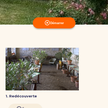
play_circle
Démarrer
1. Redécouverte